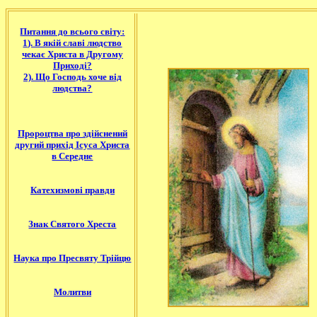
Питання до всього світу:
1). В якій славі людство
чекає Христа в Другому
Приході?
2). Що Господь хоче від
людства?
Пророцтва про здійснений
другий прихід Ісуса Христа
в Середне
Катехизмові правди
Знак Святого Хреста
Наука про Пресвяту Трійцю
Молитви