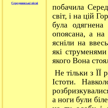
Середнянські пісні
побачила Серед
світ, і на цій 
була одягнена
опоясана, а на 
ясніли на ввесь
які струменями
якого Вона стоя
Не тільки з ЇЇ 
Істоти. Навко
розбризкувалис
а ноги були біл