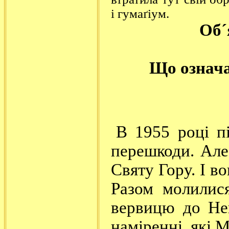
і гумаґіум.
Об´
Що означа
В 1955 році п
перешкоди. Але
Святу Гору. І во
Разом молилис
вервицю до Не
наміренні, які 