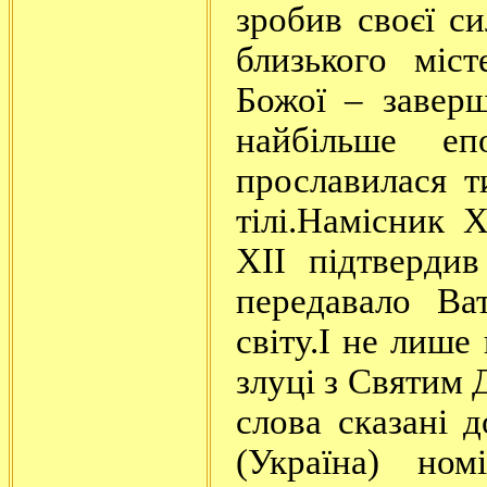
зробив своєї с
близького міс
Божої – завер
найбільше еп
прославилася т
тілі.Намісник
XII підтверди
передавало Ва
світу.І не лише
злуці з Святим 
слова сказані 
(Україна) ном