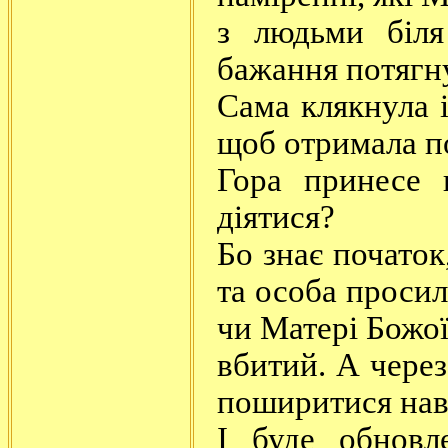
з людьми біля
бажання потягнул
Сама клякнула і
щоб отримала по
Гора принесе 
діятися?
Бо знає початок
та особа просил
чи Матері Божої
вбитий. А через
поширитися навк
І буде обновл