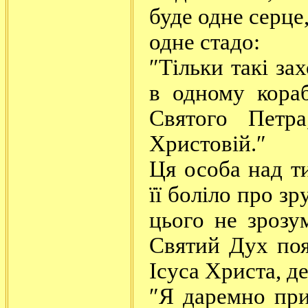
буде одне серце,
одне стадо:
″Тільки такі за
в одному кора
Святого Петра
Христовій.″
Ця особа над т
її боліло про з
цього не зрозу
Святий Дух поя
Ісуса Христа, д
″Я даремно пр