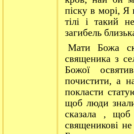
піску в морі, Я
тілі і такий н
загибель близька
Мати Божа ск
священика з се
Божої освят
почистити, а н
покласти стату
щоб люди знал
сказала , щоб
священикові не