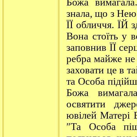
Божа вимагала
знала, що з Нею
ЇЇ обличчя. ЇЙ 
Вона стоїть у 
заповнив ЇЇ сер
ребра майже не
заховати це в т
та Особа підійш
Божа вимагал
освятити дже
ювілей Матері Б
″Та Особа пі