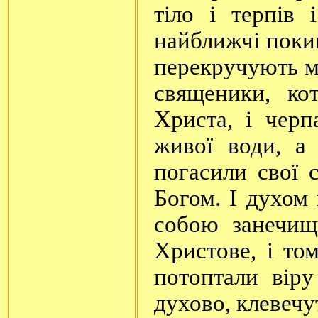
тіло і терпів
найближчі поки
перекручують мі
священики, ко
Христа, і чер
живої води, а
погасили свої 
Богом. І духом 
собою занечищ
Христове, і то
потоптали вір
духово, клевечут