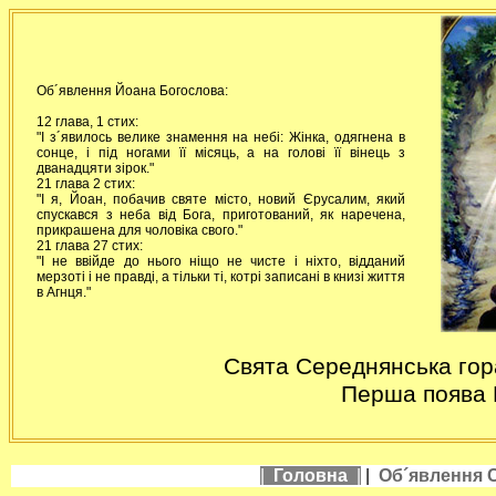
Об´явлення Йоана Богослова:
12 глава, 1 стих:
"І з´явилось велике знамення на небі: Жінка, одягнена в
сонце, і під ногами її місяць, а на голові її вінець з
дванадцяти зірок."
21 глава 2 стих:
"І я, Йоан, побачив святе місто, новий Єрусалим, який
спускався з неба від Бога, приготований, як наречена,
прикрашена для чоловіка свого."
21 глава 27 стих:
"І не ввійде до нього ніщо не чисте і ніхто, відданий
мерзоті і не правді, а тільки ті, котрі записані в книзі життя
в Агнця."
Свята Середнянська гор
Перша поява 
|
Головна
|
|
Об´явлення 