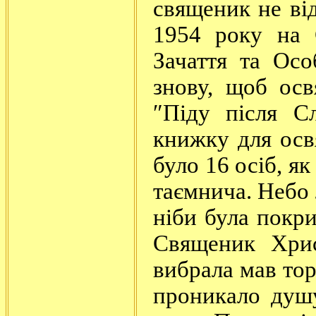
священик не ві
1954 року на 
Зачаття та Ос
знову, щоб осв
″Піду після С
книжку для осв
було 16 осіб, як
таємнича. Небо 
ніби була покри
Священик Хрис
вибрала мав то
проникало душу