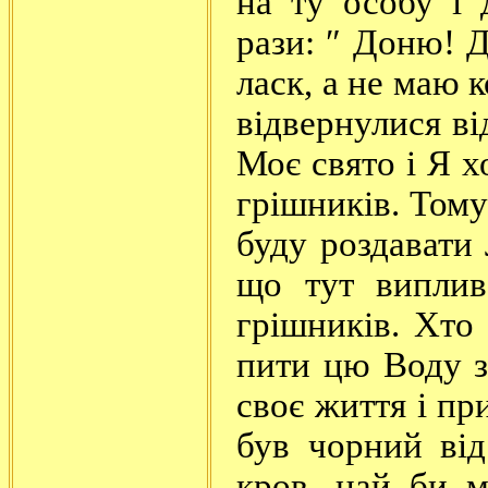
на ту особу і
рази: ″ Доню! 
ласк, а не маю к
відвернулися ві
Моє свято і Я х
грішників. Тому
буду роздавати
що тут виплив
грішників. Хто
пити цю Воду з
своє життя і пр
був чорний від
кров, най би м