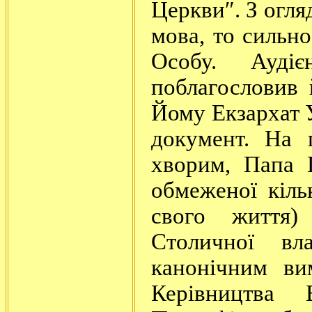
Церкви″. З огляд
мова, то сильн
Особу. Аудіє
поблагословив 
Йому Екзархат У
документ. На 
хворим, Папа 
обмеженої кіль
свого життя)
Столичної в
канонічним ви
Керівництва 