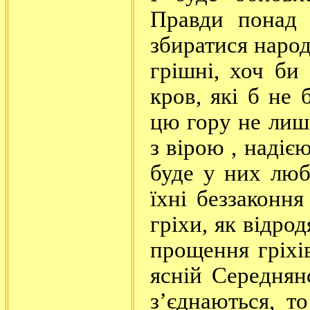
Правди понад 
збиратися народ
грішні, хоч би
кров, які б не
цю гору не лиш
з вірою , надіє
буде у них люб
їхні беззаконня
гріхи, як відрод
прощення гріхі
ясній Середнянс
з’єднаються, т