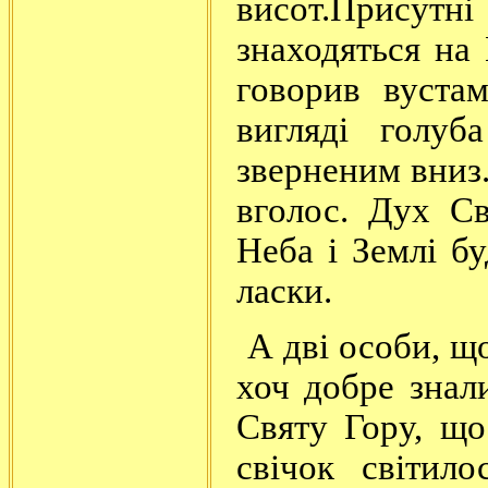
висот.Присутні
знаходяться на
говорив вуста
вигляді голуб
зверненим вниз.
вголос. Дух С
Неба і Землі бу
ласки.
А дві особи, що
хоч добре знал
Святу Гору, що
свічок світил