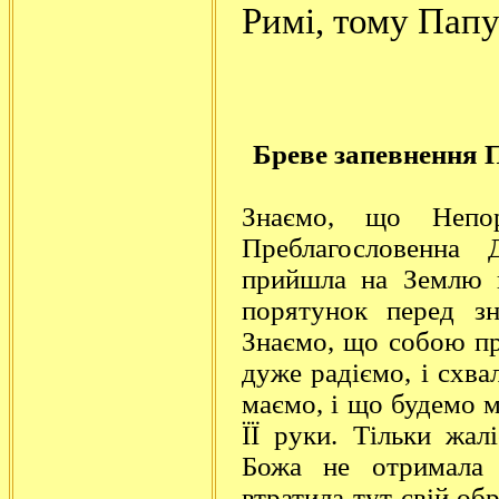
Римі, тому Пап
Бреве запевнення 
Знаємо, що Непор
Преблагословенна
прийшла на Землю 
порятунок перед зн
Знаємо, що собою при
дуже радіємо, і схва
маємо, і що будемо м
ЇЇ руки. Тільки жа
Божа не отримала
втратила тут свій об