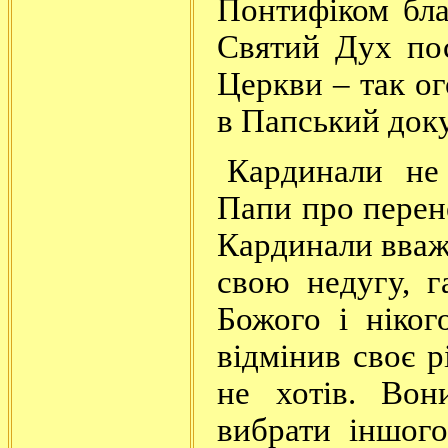
Понтифіком бла
Святий Дух пос
Церкви – так ог
в Папський док
Кардинали не
Папи про перен
Кардинали вваж
свою недугу, г
Божого і ніко
відмінив своє 
не хотів. Во
вибрати іншог